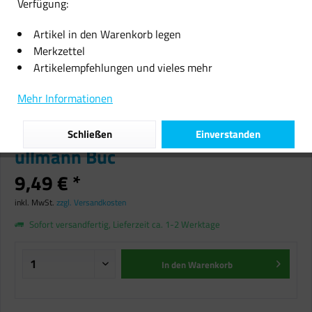
Verfügung:
Artikel in den Warenkorb legen
Merkzettel
Artikelempfehlungen und vieles mehr
Frigel und Fluffy Die Jagd nach
Mehr Informationen
dem Schatz : Ein inoffizielles
Abenteuer für Minecrafter
Schließen
Einverstanden
ullmann Buc
9,49 € *
inkl. MwSt.
zzgl. Versandkosten
Sofort versandfertig, Lieferzeit ca. 1-2 Werktage
In den
Warenkorb