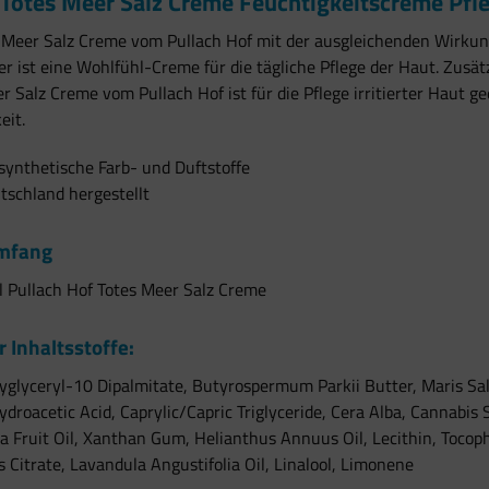
Totes Meer Salz Creme Feuchtigkeitscreme Pfl
s Meer Salz Creme vom Pullach Hof mit der ausgleichenden Wirku
r ist eine Wohlfühl-Creme für die tägliche Pflege der Haut. Zusät
r Salz Creme vom Pullach Hof ist für die Pflege irritierter Haut 
eit.
ynthetische Farb- und Duftstoffe
tschland hergestellt
umfang
 Pullach Hof Totes Meer Salz Creme
r Inhaltsstoffe:
yglyceryl-10 Dipalmitate, Butyrospermum Parkii Butter, Maris Sal,
ydroacetic Acid, Caprylic/Capric Triglyceride, Cera Alba, Cannabis S
a Fruit Oil, Xanthan Gum, Helianthus Annuus Oil, Lecithin, Tocop
s Citrate, Lavandula Angustifolia Oil, Linalool, Limonene