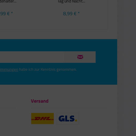
tehalter...
Tag und Nacht...
Vogelfuttersp
,99 € *
8,99 € *
7,9
timmungen
habe ich zur Kenntnis genommen.
Versand