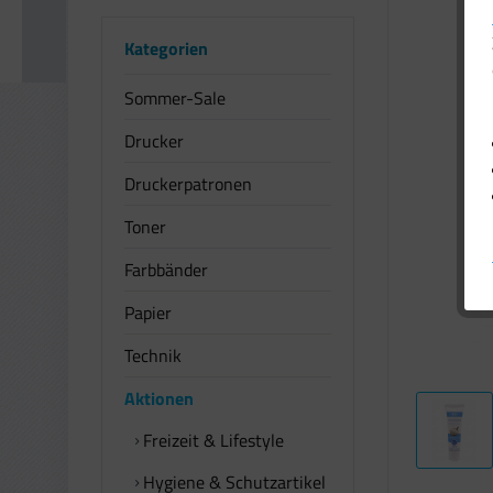
Kategorien
Sommer-Sale
Drucker
Druckerpatronen
Toner
Farbbänder
Papier
Technik
Aktionen
Freizeit & Lifestyle
Hygiene & Schutzartikel