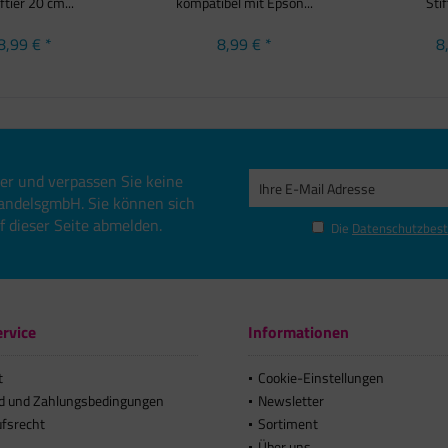
ftier 20 cm...
kompatibel mit Epson...
Stif
8,99 € *
8,99 € *
8
er und verpassen Sie keine
andelsgmbH. Sie können sich
uf dieser Seite abmelden.
Die
Datenschutzbes
rvice
Informationen
t
Cookie-Einstellungen
d und Zahlungsbedingungen
Newsletter
ufsrecht
Sortiment
Über uns