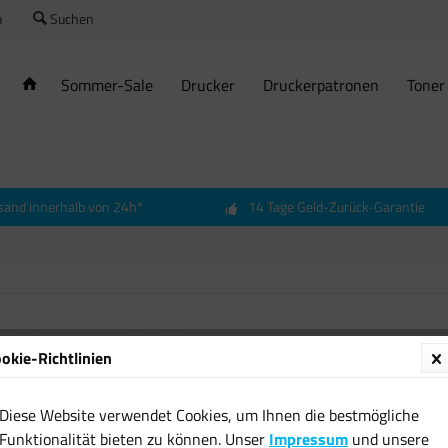
o
Suchen
Sommer-Sale
Drucker
Druckerpatronen
Toner
sand innerhalb von 24h*
14 Tage Geld-Zurück-Garantie
100ml 
okie-Richtlinien
Feucht
Pullach
Diese Website verwendet Cookies, um Ihnen die bestmögliche
3,90 € 
Funktionalität bieten zu können. Unser
Impressum
und unsere