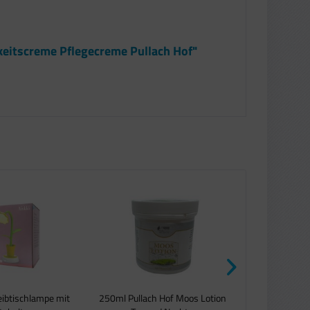
keitscreme Pflegecreme Pullach Hof"
eibtischlampe mit
250ml Pullach Hof Moos Lotion
Vogelfu