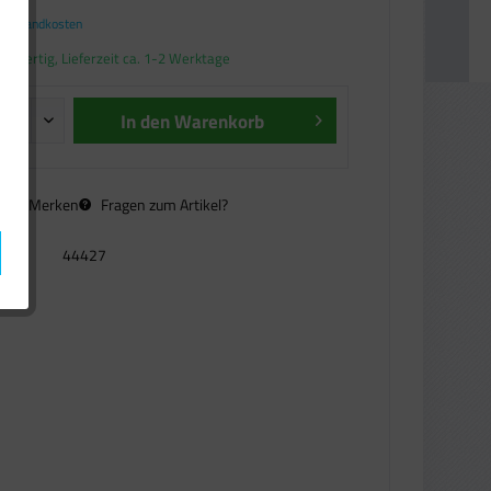
. Versandkosten
andfertig, Lieferzeit ca. 1-2 Werktage
In den
Warenkorb
n
Merken
Fragen zum Artikel?
44427