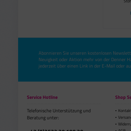
Stof
Abonnieren Sie unseren kostenlosen Newslett
Neuigkeit oder Aktion mehr von der Denner H
jederzeit über einen Link in der E-Mail oder a
Service Hotline
Shop Se
Telefonische Unterstützung und
Kontak
Beratung unter:
Versan
Widerr
AGB