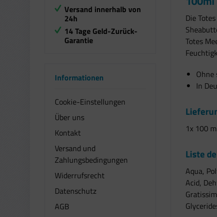
100ml 
Versand innerhalb von
Die Tote
24h
Sheabutte
14 Tage Geld-Zurück-
Garantie
Totes Mee
Feuchtigk
Ohne s
Informationen
In Deu
Cookie-Einstellungen
Liefer
Über uns
1x 100 ml
Kontakt
Versand und
Liste de
Zahlungsbedingungen
Aqua, Pol
Widerrufsrecht
Acid, Deh
Datenschutz
Gratissim
Glyceride
AGB