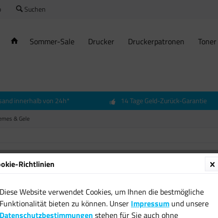
o
Suchen
Sommer-Sale
Drucker
Druckerpatronen
Toner
sand innerhalb von 24h*
14 Tage Geld-Zurück-Garantie
remes & Gele
okie-Richtlinien
Pullac
Intens
Diese Website verwendet Cookies, um Ihnen die bestmögliche
Gelenk
Funktionalität bieten zu können. Unser
Impressum
und unsere
9,79 € 
Datenschutzbestimmungen
stehen für Sie auch ohne