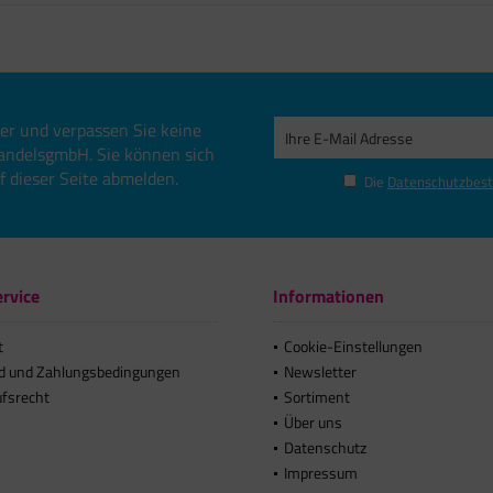
er und verpassen Sie keine
andelsgmbH. Sie können sich
uf dieser Seite abmelden.
Die
Datenschutzbes
rvice
Informationen
t
Cookie-Einstellungen
d und Zahlungsbedingungen
Newsletter
ufsrecht
Sortiment
Über uns
Datenschutz
Impressum