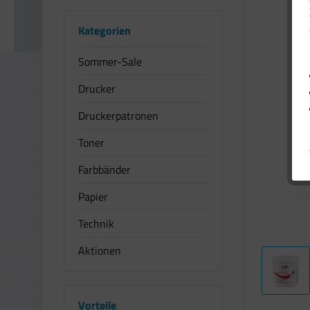
Kategorien
Sommer-Sale
Drucker
Druckerpatronen
Toner
Farbbänder
Papier
Technik
Aktionen
Vorteile