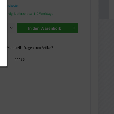
. Versandkosten
andfertig, Lieferzeit ca. 1-2 Werktage
In den
Warenkorb
n
Merken
Fragen zum Artikel?
44436