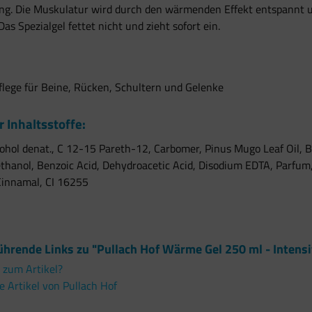
ng. Die Muskulatur wird durch den wärmenden Effekt entspannt un
Das Spezialgel fettet nicht und zieht sofort ein.
flege für Beine, Rücken, Schultern und Gelenke
r Inhaltsstoffe:
ohol denat., C 12-15 Pareth-12, Carbomer, Pinus Mugo Leaf Oil, 
hanol, Benzoic Acid, Dehydroacetic Acid, Disodium EDTA, Parfum
Cinnamal, CI 16255
ührende Links zu "Pullach Hof Wärme Gel 250 ml - Intens
 zum Artikel?
 Artikel von Pullach Hof