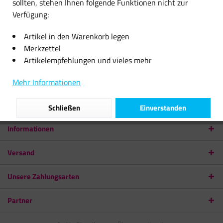
sollten, stehen Ihnen folgende Funktionen nicht zur
Verfügung:
E-Mail senden
Artikel in den Warenkorb legen
Merkzettel
Newsletter
Artikelempfehlungen und vieles mehr
Service Hotline
Mehr Informationen
Shop Service
Schließen
Einverstanden
Informationen
Versand
Unsere Zahlungsarten
Partner