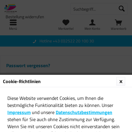
Bestellung widerrufen
Menü
Merkzettel
Mein Konto
Warenkorb
Hotline +43 (0)2522 20 100 30
Passwort vergessen?
Cookie-Richtlinien
Diese Website verwendet Cookies, um Ihnen die
Wir senden Ihnen eine Bestätigungs-E-Mail. Klicken Sie auf
bestmögliche Funktionalität bieten zu können. Unser
den darin enthaltenen Link, um Ihr Passwort zu ändern.
Impressum
und unsere
Datenschutzbestimmungen
stehen für Sie auch ohne Zustimmung zur Verfügung.
Wenn Sie mit unseren Cookies nicht einverstanden sein
Zurück