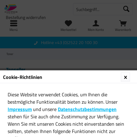
Bestellung widerrufen
Menü
Merkzettel
Mein Konto
Warenkorb
Hotline +43 (0)2522 20 100 30
Toner
Topseller
Cookie-Richtlinien
Diese Website verwendet Cookies, um Ihnen die
bestmögliche Funktionalität bieten zu können. Unser
Impressum
und unsere
Datenschutzbestimmungen
stehen für Sie auch ohne Zustimmung zur Verfügung.
Wenn Sie mit unseren Cookies nicht einverstanden sein
Original HP Toner 15X C7115X
Original Brother Toner TN-
sollten, stehen Ihnen folgende Funktionen nicht zur
schwarz für...
3280 für DCP 8070D...