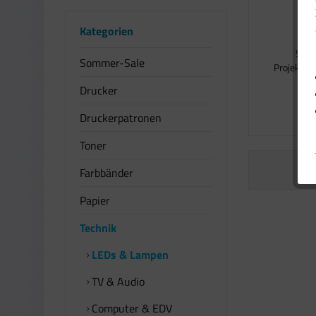
Kategorien
Sonn
Sommer-Sale
Projektion
Drucker
1
Druckerpatronen
Toner
Farbbänder
Papier
Technik
LEDs & Lampen
TV & Audio
Computer & EDV