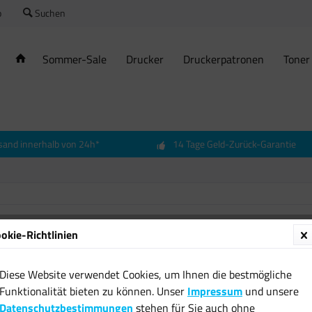
o
Suchen
Sommer-Sale
Drucker
Druckerpatronen
Toner
sand innerhalb von 24h*
14 Tage Geld-Zurück-Garantie
okie-Richtlinien
Diese Website verwendet Cookies, um Ihnen die bestmögliche
Funktionalität bieten zu können. Unser
Impressum
und unsere
Datenschutzbestimmungen
stehen für Sie auch ohne