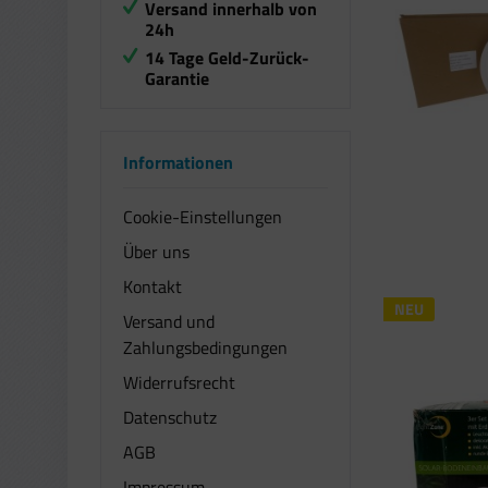
Versand innerhalb von
NICREW
24h
NINETEC
14 Tage Geld-Zurück-
Garantie
OMERIL
PINPOXE
ROVLAK
Informationen
Salcar
sonstige
Cookie-Einstellungen
SOOTOP
Über uns
Sunset
Kontakt
NEU
Versand und
Zahlungsbedingungen
Widerrufsrecht
Datenschutz
AGB
Impressum