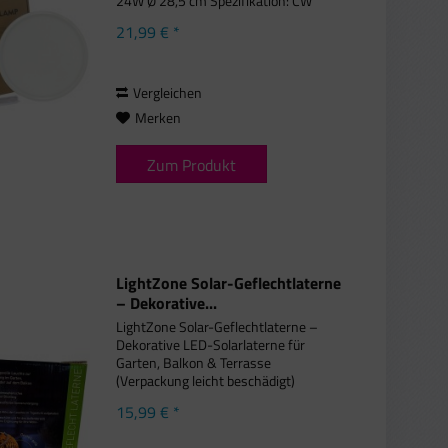
24W Ø 28,5 cm Spezifikation: CW
Input Power 24W Input Voltage(V)
21,99 € *
220-240V 50/60Hz
Netzwirksamkeit(lm/W) 135.8 lm/w
CRI 80 CW Farbe Temperatur(K) 3000-
6500K...
Vergleichen
Merken
Zum Produkt
LightZone Solar-Geflechtlaterne
– Dekorative...
LightZone Solar-Geflechtlaterne –
Dekorative LED-Solarlaterne für
Garten, Balkon & Terrasse
(Verpackung leicht beschädigt)
ACHTUNG: Bei diesem Produkt ist die
15,99 € *
leicht Verpackung beschädigt!Die
LightZone Solar-Geflechtlaterne