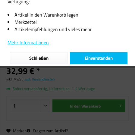
Verfügung:
Artikel in den Warenkorb legen
Merkzettel
Artikelempfehlungen und vieles mehr
2500 Blatt Papier A4
Mehr Informationen
Druckerpapier Kopierpapier
Laserpapier Faxpapier weiß
Schließen
Einverstanden
32,99 € *
inkl. MwSt.
zzgl. Versandkosten
Sofort versandfertig, Lieferzeit ca. 1-2 Werktage
In den
Warenkorb
Merken
Fragen zum Artikel?