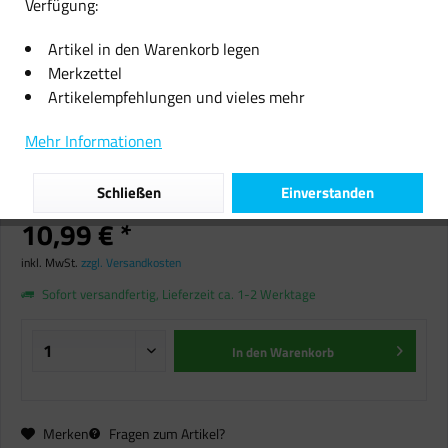
Verfügung:
Artikel in den Warenkorb legen
Merkzettel
Artikelempfehlungen und vieles mehr
Label Kassette RL-B-D11290
Mehr Informationen
11209 LABELS 62mmx29mm
White/Paper
Schließen
Einverstanden
10,99 € *
inkl. MwSt.
zzgl. Versandkosten
Sofort versandfertig, Lieferzeit ca. 1-2 Werktage
In den
Warenkorb
Merken
Fragen zum Artikel?