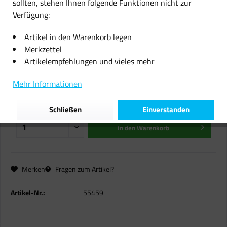
sollten, stehen Ihnen folgende Funktionen nicht zur
Verfügung:
DYMO 18433 Schriftband Vinyl
12mm x 5,5m für Dymo Rhinopro
Artikel in den Warenkorb legen
4200 5000 5200 6000
Merkzettel
Artikelempfehlungen und vieles mehr
18,99 € *
Mehr Informationen
inkl. MwSt.
zzgl. Versandkosten
Sofort versandfertig, Lieferzeit ca. 1-2 Werktage
Schließen
Einverstanden
In den
Warenkorb
Merken
Fragen zum Artikel?
Artikel-Nr.:
55459