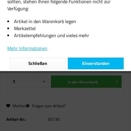
sollten, stehen Ihnen folgende Funktionen nicht zur
Verfügung:
Original HP 924 Tinte 4K0U3NE
Patrone blau Officejet Pro 8122e
Artikel in den Warenkorb legen
8124e 8125e 8132e 8134e 8135e
Merkzettel
MHD
Artikelempfehlungen und vieles mehr
11,45 € *
Mehr Informationen
inkl. MwSt.
zzgl. Versandkosten
Schließen
Einverstanden
Sofort versandfertig, Lieferzeit ca. 1-2 Werktage
In den
Warenkorb
Merken
Fragen zum Artikel?
Artikel-Nr.:
60730