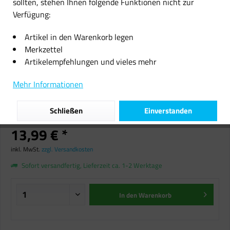
sollten, stehen Ihnen folgende Funktionen nicht zur
Verfügung:
Artikel in den Warenkorb legen
Merkzettel
Artikelempfehlungen und vieles mehr
Spiel Pro Mag Magnetic PRM-244
Magnetische Bausteine neongrün
Mehr Informationen
Magnetspielzeug 180 Teile NEU
Schließen
Einverstanden
OVP
13,99 € *
inkl. MwSt.
zzgl. Versandkosten
Sofort versandfertig, Lieferzeit ca. 1-2 Werktage
In den
Warenkorb