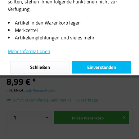
sollten, stehen Ihnen folgende Funktionen nicht zur
Verfügung:
Artikel in den Warenkorb legen
Merkzettel
Artikelempfehlungen und vieles mehr
Ravensburger Erstes Englisch
Lernspiel Kommunikation
Mehr Informationen
Konzentration Gedächtnis NEU
OVP
Schließen
Einverstanden
8,99 € *
inkl. MwSt.
zzgl. Versandkosten
Sofort versandfertig, Lieferzeit ca. 1-2 Werktage
In den
Warenkorb