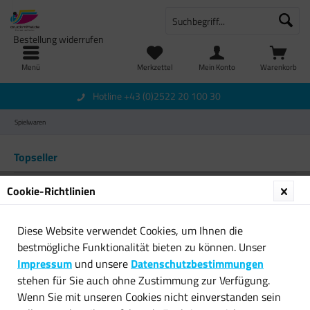
Bestellung widerrufen
Menü
Merkzettel
Mein Konto
Warenkorb
Hotline +43 (0)2522 20 100 30
Spielwaren
Topseller
Cookie-Richtlinien
Diese Website verwendet Cookies, um Ihnen die
bestmögliche Funktionalität bieten zu können. Unser
Impressum
und unsere
Datenschutzbestimmungen
stehen für Sie auch ohne Zustimmung zur Verfügung.
Polaroid 3D Pen Candy Play
IDEFIX Asterix weißer Hund
Wenn Sie mit unseren Cookies nicht einverstanden sein
Drucker Süßigkeiten...
Stofftier 20 cm...