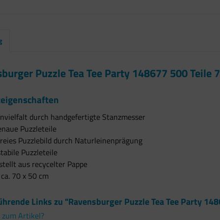
g
burger Puzzle Tea Tee Party 148677 500 Teile 
eigenschaften
nvielfalt durch handgefertigte Stanzmesser
enaue Puzzleteile
freies Puzzlebild durch Naturleinenprägung
tabile Puzzleteile
tellt aus recycelter Pappe
ca. 70 x 50 cm
ührende Links zu "Ravensburger Puzzle Tea Tee Party 148
 zum Artikel?