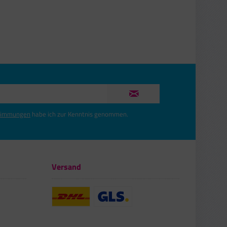
timmungen
habe ich zur Kenntnis genommen.
Versand