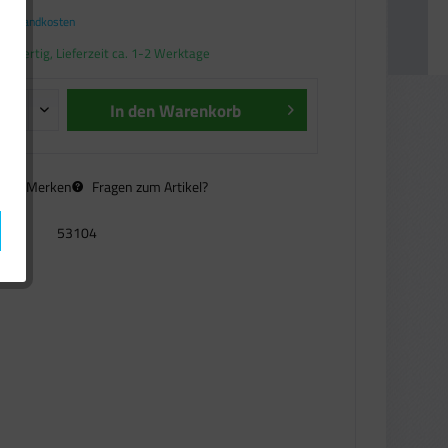
. Versandkosten
andfertig, Lieferzeit ca. 1-2 Werktage
In den
Warenkorb
n
Merken
Fragen zum Artikel?
53104