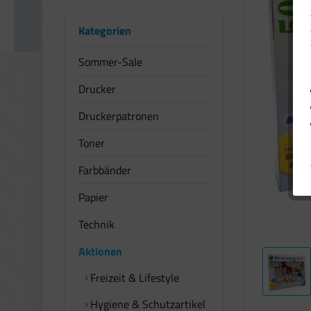
Kategorien
Sommer-Sale
Drucker
Druckerpatronen
Toner
Farbbänder
Papier
Technik
Aktionen
Freizeit & Lifestyle
Hygiene & Schutzartikel