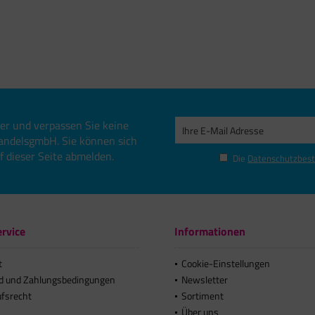
er und verpassen Sie keine
andelsgmbH. Sie können sich
uf dieser Seite abmelden.
Die
Datenschutzbes
rvice
Informationen
t
Cookie-Einstellungen
d und Zahlungsbedingungen
Newsletter
ufsrecht
Sortiment
Über uns