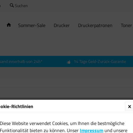
o
Suchen
Sommer-Sale
Drucker
Druckerpatronen
Toner
sand innerhalb von 24h*
14 Tage Geld-Zurück-Garantie
Ravens
okie-Richtlinien
Party 
NEU O
Diese Website verwendet Cookies, um Ihnen die bestmögliche
13,99 
Funktionalität bieten zu können. Unser
Impressum
und unsere