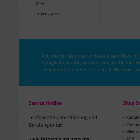
AGB
Impressum
Abonnieren Sie unseren kostenlosen Newslett
Neuigkeit oder Aktion mehr von der Denner H
jederzeit über einen Link in der E-Mail oder a
Service Hotline
Shop Se
Telefonische Unterstützung und
Kontak
Beratung unter:
Versan
Widerr
+43 (0)2522 20 100 30
AGB