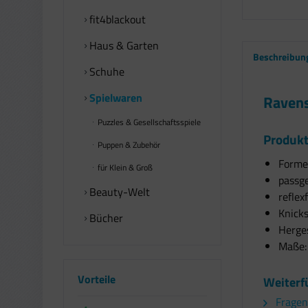
fit4blackout
Haus & Garten
Beschreibun
Schuhe
Spielwaren
Ravens
Puzzles & Gesellschaftsspiele
Produkt
Puppen & Zubehör
Forme
für Klein & Groß
passg
Beauty-Welt
reflex
Knicks
Bücher
Herges
Maße: 
Vorteile
Weiterf
Fragen