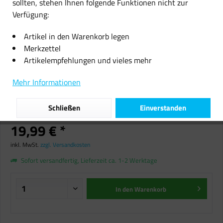
sollten, stehen Ihnen folgende Funktionen nicht zur
Verfügung:
Artikel in den Warenkorb legen
Merkzettel
Artikelempfehlungen und vieles mehr
Polaroid 3D Pen Candy Play
Drucker Süßigkeiten Stift USB
Mehr Informationen
Kreativität + 48 Sugar Free
Filament SET
Schließen
Einverstanden
19,99 € *
inkl. MwSt.
zzgl. Versandkosten
Sofort versandfertig, Lieferzeit ca. 1-2 Werktage
In den
Warenkorb