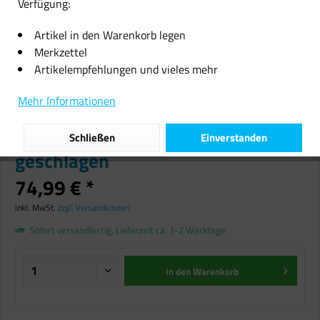
Verfügung:
Artikel in den Warenkorb legen
Merkzettel
Artikelempfehlungen und vieles mehr
Echter Weihnachtsbaum
Mehr Informationen
Nordmanntanne, Höhe ca. 80 -
100 cm, Premiumqualität, frisch
Schließen
Einverstanden
geschlagen
74,99 € *
inkl. MwSt.
zzgl. Versandkosten
Sofort versandfertig, Lieferzeit ca. 1-2 Werktage
In den
Warenkorb