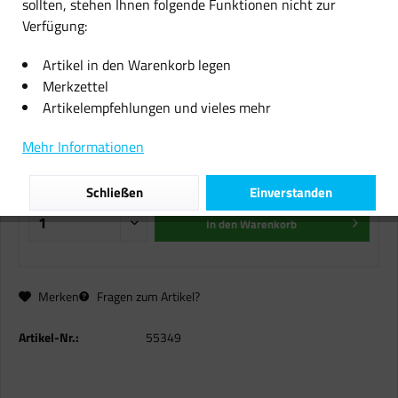
sollten, stehen Ihnen folgende Funktionen nicht zur
Verfügung:
Tepro Aluminium Grillschalen BBQ
Grillschale 34x23 cm eckig 40er-
Artikel in den Warenkorb legen
Set Fettschale Aluschale
Merkzettel
Artikelempfehlungen und vieles mehr
20,99 € *
Mehr Informationen
inkl. MwSt.
zzgl. Versandkosten
Sofort versandfertig, Lieferzeit ca. 1-2 Werktage
Schließen
Einverstanden
In den
Warenkorb
Merken
Fragen zum Artikel?
Artikel-Nr.:
55349