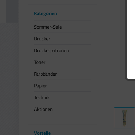
Kategorien
Sommer-Sale
Drucker
Druckerpatronen
Toner
Farbbänder
Papier
Technik
Aktionen
Vorteile