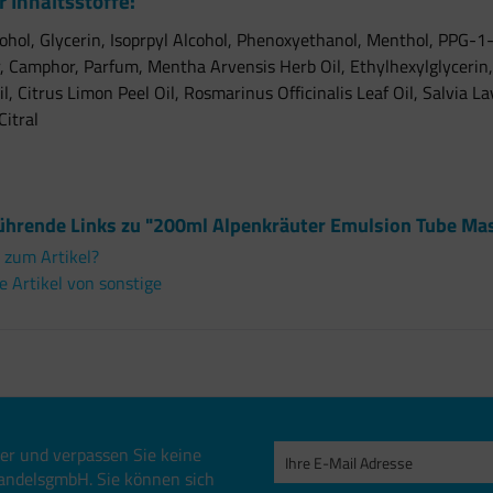
r Inhaltsstoffe:
ohol, Glycerin, Isoprpyl Alcohol, Phenoxyethanol, Menthol, PPG-1
 Camphor, Parfum, Mentha Arvensis Herb Oil, Ethylhexylglycerin,
Oil, Citrus Limon Peel Oil, Rosmarinus Officinalis Leaf Oil, Salvia L
Citral
ührende Links zu "200ml Alpenkräuter Emulsion Tube Ma
 zum Artikel?
 Artikel von sonstige
er und verpassen Sie keine
andelsgmbH. Sie können sich