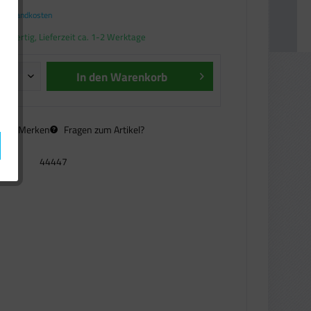
. Versandkosten
andfertig, Lieferzeit ca. 1-2 Werktage
In den
Warenkorb
n
Merken
Fragen zum Artikel?
44447