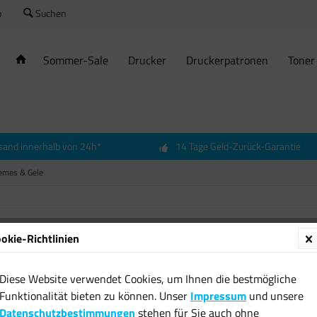
o
Suchen
Sommer-Sale
Drucker
Druckerpatronen
Toner
sand innerhalb von 24h*
14 Tage Geld-Zurück-Garantie
remes & Gele
okie-Richtlinien
200ml 
Tube M
Diese Website verwendet Cookies, um Ihnen die bestmögliche
Kühlen
Funktionalität bieten zu können. Unser
Impressum
und unsere
5,70 € 
Datenschutzbestimmungen
stehen für Sie auch ohne